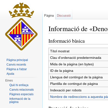
Pàgina
Discussió
Informació de «Denomi
Dreceres ràpides:
navegació
,
cerca
Informació bàsica
Títol mostrat
Clau d'ordenació predeterminada
Pàgina principal
Mida de la pàgina (en bytes)
Canvis recents
Pàgina a l'atzar
ID de la pàgina
Ajuda
Llengua del contingut de la pàgina
Eines
Plantilla de contingut de pàgina
Què hi enllaça
Canvis relacionats
Indexació per robots
Pàgines especials
Nombre de redireccions a aquesta pà
Informació de la
pàgina