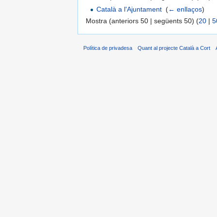
Català a l'Ajuntament
‎
(
← enllaços
)
Mostra (anteriors 50 | següents 50) (
20
|
5
Política de privadesa
Quant al projecte Català a Cort