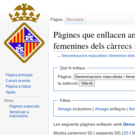
Pàgina
Discussió
Pàgines que enllacen 
femenines dels càrrecs i
←
Denominacions masculines i femenines dels cà
Dreceres ràpides:
navegació
,
cerca
Què hi enllaça
Pàgina principal
Pàgina:
Canvis recents
la selecció
Pàgina a l'atzar
Ajuda
Filtres
Eines
Pàgines especials
Amaga
inclusions |
Amaga
enllaços |
Am
Versió per a
impressora
Les següents pàgines enllacen amb
Denom
Mostra (anteriors 50 | següents 50) (
20
|
5