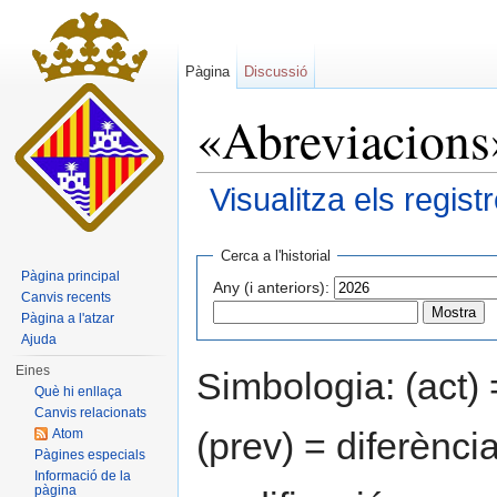
Pàgina
Discussió
«Abreviacions»
Visualitza els regis
Dreceres ràpides:
navegació
,
cerca
Cerca a l'historial
Pàgina principal
Any (i anteriors):
Canvis recents
Pàgina a l'atzar
Ajuda
Eines
Simbologia: (act) 
Què hi enllaça
Canvis relacionats
(prev) = diferènci
Atom
Pàgines especials
Informació de la
pàgina