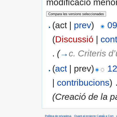
modificació meno
(act |
prev
)
09
(
Discussió
|
cont
.
(
→
c. Criteris d
(
act
| prev)
12
|
contribucions
)
‎
(Creació de la p
Política de privadesa
Quant al projecte Català a Cort