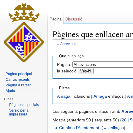
Pàgina
Discussió
Pàgines que enllacen 
←
Abreviacions
Dreceres ràpides:
navegació
,
cerca
Què hi enllaça
Pàgina:
la selecció
Pàgina principal
Canvis recents
Pàgina a l'atzar
Filtres
Ajuda
Amaga
inclusions |
Amaga
enllaços |
Am
Eines
Pàgines especials
Versió per a
Les següents pàgines enllacen amb
Abrev
impressora
Mostra (anteriors 50 | següents 50) (
20
|
5
Català a l'Ajuntament
‎
(
← enllaços
)