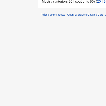
Mostra (anteriors 50 | següents 50) (
20
|
5
Política de privadesa
Quant al projecte Català a Cort