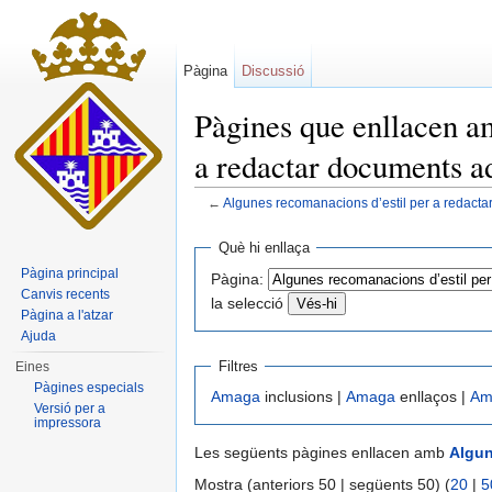
Pàgina
Discussió
Pàgines que enllacen a
a redactar documents a
←
Algunes recomanacions d’estil per a redacta
Dreceres ràpides:
navegació
,
cerca
Què hi enllaça
Pàgina principal
Pàgina:
Canvis recents
la selecció
Pàgina a l'atzar
Ajuda
Filtres
Eines
Pàgines especials
Amaga
inclusions |
Amaga
enllaços |
Am
Versió per a
impressora
Les següents pàgines enllacen amb
Algun
Mostra (anteriors 50 | següents 50) (
20
|
5