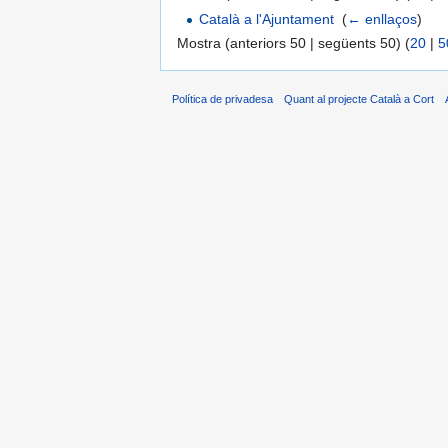
Català a l'Ajuntament
‎
(
← enllaços
)
Mostra (anteriors 50 | següents 50) (
20
|
5
Política de privadesa
Quant al projecte Català a Cort