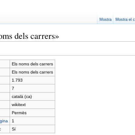
Mostra
Mostra el c
oms dels carrers»
Els noms dels carrers
Els noms dels carrers
1.793
7
català (ca)
wikitext
Permès
gina
1
t
Sí