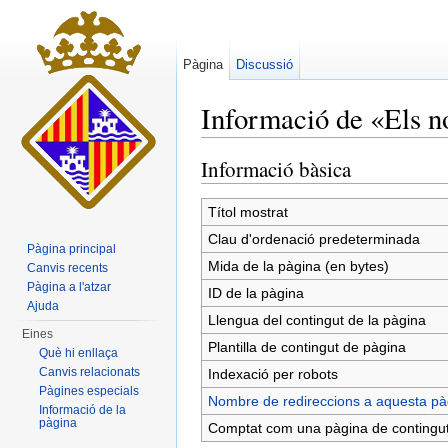
Pàgina
Discussió
Informació de «Els n
Dreceres ràpides:
navegació
,
cerca
Informació bàsica
Títol mostrat
Clau d'ordenació predeterminada
Pàgina principal
Mida de la pàgina (en bytes)
Canvis recents
Pàgina a l'atzar
ID de la pàgina
Ajuda
Llengua del contingut de la pàgina
Eines
Plantilla de contingut de pàgina
Què hi enllaça
Canvis relacionats
Indexació per robots
Pàgines especials
Nombre de redireccions a aquesta pà
Informació de la
pàgina
Comptat com una pàgina de contingu