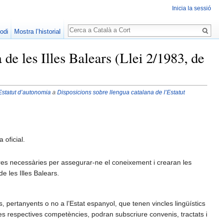
Inicia la sessió
Cerca
odi
Mostra l’historial
de les Illes Balears (Llei 2/1983, de
Estatut d’autonomia
a
Disposicions sobre llengua catalana de l’Estatut
 oficial.
sures necessàries per assegurar-ne el coneixement i crearan les
e les Illes Balears.
s, pertanyents o no a l’Estat espanyol, que tenen vincles lingüístics
eves respectives competències, podran subscriure convenis, tractats i