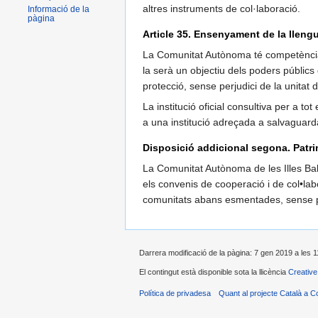
altres instruments de col·laboració.
Informació de la
pàgina
Article 35. Ensenyament de la lleng
La Comunitat Autònoma té competència ex
la serà un objectiu dels poders públics
protecció, sense perjudici de la unitat d
La institució oficial consultiva per a t
a una institució adreçada a salvaguardar
Disposició addicional segona. Patri
La Comunitat Autònoma de les Illes Bale
els convenis de cooperació i de col•lab
comunitats abans esmentades, sense perju
Darrera modificació de la pàgina: 7 gen 2019 a les 1
El contingut està disponible sota la llicència
Creativ
Política de privadesa
Quant al projecte Català a C