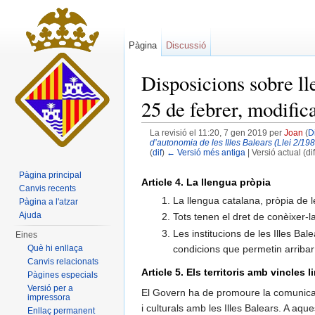
Pàgina
Discussió
Disposicions sobre ll
25 de febrer, modific
La revisió el 11:20, 7 gen 2019 per
Joan
(
D
d’autonomia de les Illes Balears (Llei 2/198
(
dif
)
← Versió més antiga
| Versió actual (di
Dreceres ràpides:
navegació
,
cerca
Pàgina principal
Article 4. La llengua pròpia
Canvis recents
La llengua catalana, pròpia de le
Pàgina a l'atzar
Ajuda
Tots tenen el dret de conèixer-la
Les institucions de les Illes Ba
Eines
condicions que permetin arribar 
Què hi enllaça
Canvis relacionats
Article 5. Els territoris amb vincles l
Pàgines especials
Versió per a
El Govern ha de promoure la comunicació,
impressora
i culturals amb les Illes Balears. A aqu
Enllaç permanent