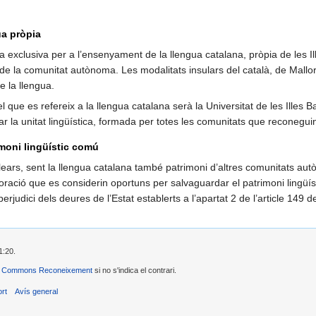
ua pròpia
clusiva per a l’ensenyament de la llengua catalana, pròpia de les Ille
 de la comunitat autònoma. Les modalitats insulars del català, de Mallo
e la llengua.
ot el que es refereix a la llengua catalana serà la Universitat de les Ille
 la unitat lingüística, formada per totes les comunitats que reconeguin l
moni lingüístic comú
ars, sent la llengua catalana també patrimoni d’altres comunitats autòn
oració que es considerin oportuns per salvaguardar el patrimoni lingüís
dici dels deures de l’Estat establerts a l’apartat 2 de l’article 149 de 
1:20.
e Commons Reconeixement
si no s'indica el contrari.
ort
Avís general