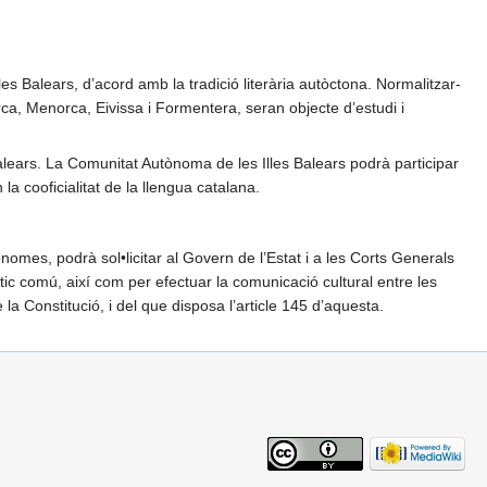
s Balears, d’acord amb la tradició literària autòctona. Normalitzar-
rca, Menorca, Eivissa i Formentera, seran objecte d’estudi i
s Balears. La Comunitat Autònoma de les Illes Balears podrà participar
a cooficialitat de la llengua catalana.
omes, podrà sol•licitar al Govern de l’Estat i a les Corts Generals
tic comú, així com per efectuar la comunicació cultural entre les
la Constitució, i del que disposa l’article 145 d’aquesta.