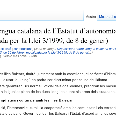
Mostra
Mostra el c
engua catalana de l’Estatut d’autonomia 
ada per la Llei 3/1999, de 8 de gener)
iscussió
|
contribucions
)
(Joan ha mogut
Disposicions sobre llengua catalana de l’
3, de 25 de febrer, modificada per la Llei 3/1999, de 8 de gener)
...)
f) | Versió més nova → (dif)
s Illes Balears, tindrà, juntament amb la castellana, el caràcter d’idioma
 i d’usar-la, i ningú no podrà ser discriminat per causa de l’idioma.
lears garantiran l’ús normal i oficial dels dos idiomes, prendran les me
a la igualtat plena de les dues llengües quant als drets dels ciutadans d
ingüístics i culturals amb les Illes Balears
 l’intercanvi cultural i la cooperació amb les comunitats i els territori
ests efectes, el Govern de les Illes Balears i l’Estat, d’acord amb les s