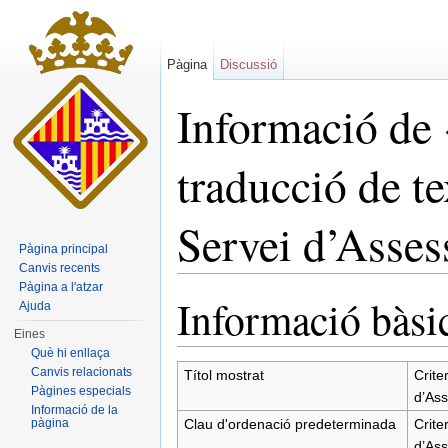
Pàgina
Discussió
Informació de 
traducció de te
Servei d’Asse
Pàgina principal
Canvis recents
Dreceres ràpides:
navegació
,
cerca
Pàgina a l'atzar
Informació bàsi
Ajuda
Eines
Què hi enllaça
Canvis relacionats
Títol mostrat
Crite
Pàgines especials
d’Ass
Informació de la
Clau d'ordenació predeterminada
Crite
pàgina
d’Ass