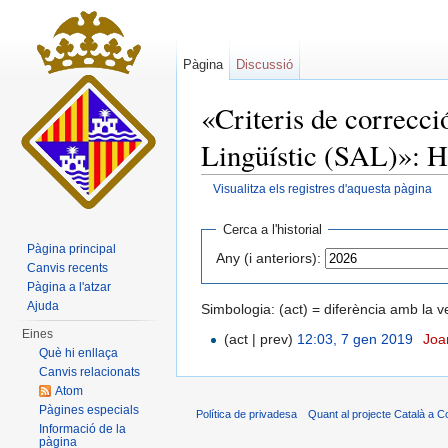
Pàgina
Discussió
«Criteris de correcci
Lingüístic (SAL)»: Hi
Visualitza els registres d'aquesta pàgina
Dreceres ràpides:
navegació
,
cerca
Cerca a l'historial
Pàgina principal
Any (i anteriors):
Canvis recents
Pàgina a l'atzar
Ajuda
Simbologia: (act) = diferència amb la v
Eines
(act | prev)
12:03, 7 gen 2019
‎
Joa
Què hi enllaça
Canvis relacionats
Atom
Pàgines especials
Política de privadesa
Quant al projecte Català a C
Informació de la
pàgina