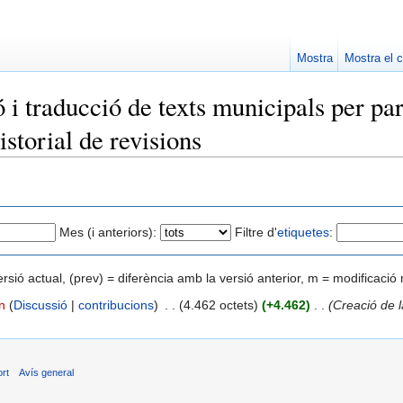
Mostra
Mostra el c
ó i traducció de texts municipals per p
storial de revisions
Mes (i anteriors):
Filtre d'
etiquetes
:
ersió actual, (prev) = diferència amb la versió anterior, m = modificaci
n
(
Discussió
|
contribucions
)
‎
. .
(4.462 octets)
(+4.462)
‎
. .
(Creació de 
ort
Avís general