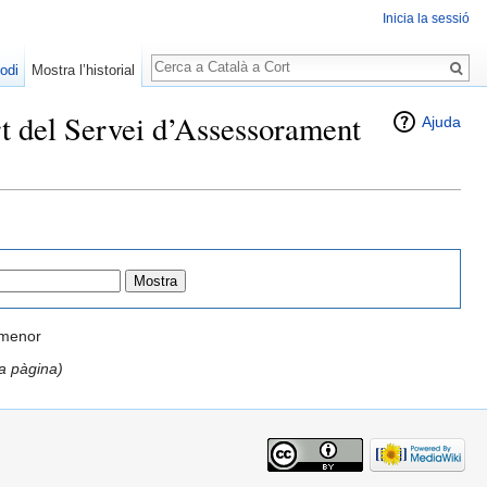
Inicia la sessió
Cerca
odi
Mostra l’historial
art del Servei d’Assessorament
Ajuda
ó menor
la pàgina)