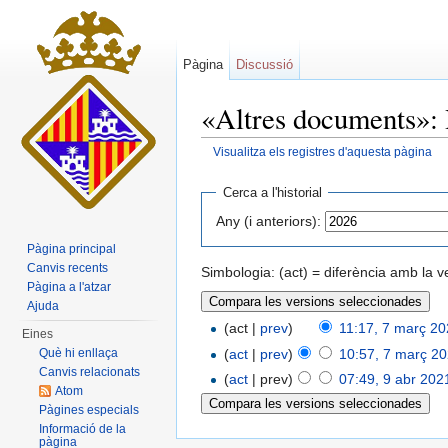
Pàgina
Discussió
«Altres documents»: H
Visualitza els registres d'aquesta pàgina
Dreceres ràpides:
navegació
,
cerca
Cerca a l'historial
Any (i anteriors):
Pàgina principal
Canvis recents
Simbologia: (act) = diferència amb la v
Pàgina a l'atzar
Ajuda
(act |
prev
)
11:17, 7 març 2
Eines
(
act
|
prev
)
10:57, 7 març 2
Què hi enllaça
Canvis relacionats
(
act
| prev)
07:49, 9 abr 202
Atom
Pàgines especials
Informació de la
pàgina