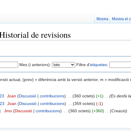
Mostra
Mostra el c
istorial de revisions
Mes (i anteriors):
Filtre d'
etiquetes
:
ersió actual, (prev) = diferència amb la versió anterior, m = modificaci
023
‎
Joan
(
Discussió
|
contribucions
)
‎
. .
(360 octets)
(+1)
‎
. .
(Es desfà l
023
‎
Joan
(
Discussió
|
contribucions
)
‎
. .
(359 octets)
(-1)
1
‎
Jmo
(
Discussió
|
contribucions
)
‎
. .
(360 octets)
(+360)
‎
. .
(Creació)